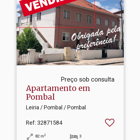
Preço sob consulta
Apartamento em
Pombal
Leiria / Pombal / Pombal
Ref
: 32871584
2
82
m
3