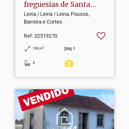
freguesias de Santa
Eufé.​..
Leiria / Leiria / Leiria, Pousos,
Barreira e Cortes
Ref
: 32519270
2
106
m
3
4