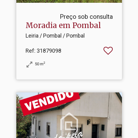
Preço sob consulta
Moradia em Pombal
Leiria / Pombal / Pombal
Ref
: 31879098
2
50
m