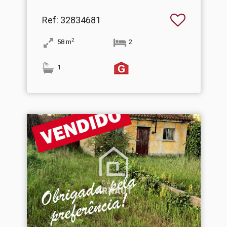
Ref
: 32834681
2
58
m
2
1