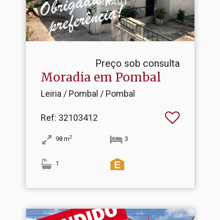
Preço sob consulta
Moradia em Pombal
Leiria / Pombal / Pombal
Ref
: 32103412
2
98
m
3
1