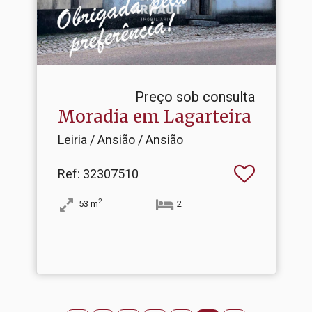
Preço sob consulta
Moradia em Lagarteira
Leiria / Ansião / Ansião
Ref
: 32307510
2
53
m
2