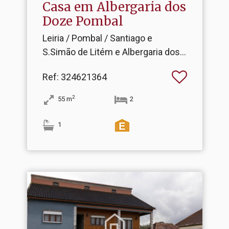
Casa em Albergaria dos
Doze Pombal
Leiria / Pombal / Santiago e
S.Simão de Litém e Albergaria dos
Doze
Ref
: 324621364
2
55
m
2
1