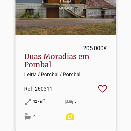
205.000€
Duas Moradias em
Pombal
Leiria / Pombal / Pombal
Ref
: 260311
2
127
m
5
2