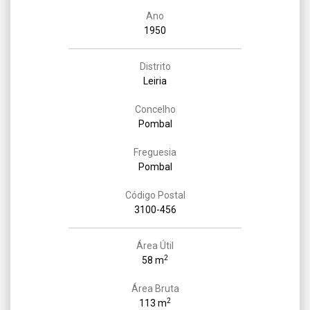
Ano
1950
Distrito
Leiria
Concelho
Pombal
Freguesia
Pombal
Código Postal
3100-456
Área Útil
2
58 m
Área Bruta
2
113 m