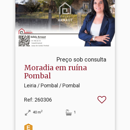
Preço sob consulta
Moradia em ruína
Pombal
Leiria / Pombal / Pombal
Ref
: 260306
2
40
m
1